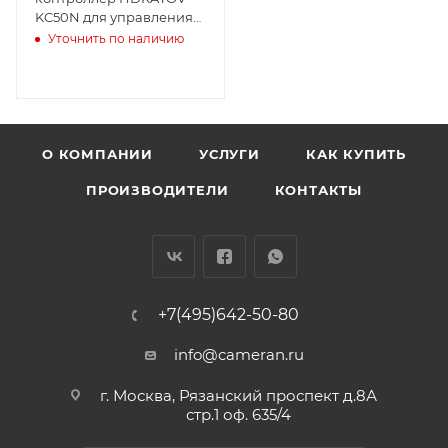
KC50N для управления
PTZ-камерами
Уточнить по наличию
О КОМПАНИИ
УСЛУГИ
КАК КУПИТЬ
ПРОИЗВОДИТЕЛИ
КОНТАКТЫ
+7(495)642-50-80
info@cameran.ru
г. Москва, Рязанский проспект д.8А
стр.1 оф. 635/4