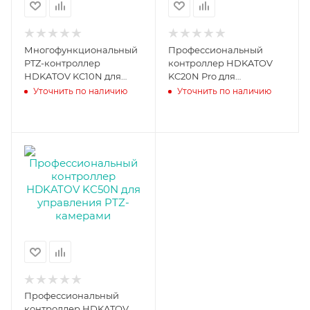
Многофункциональный
Профессиональный
PTZ-контроллер
контроллер HDKATOV
HDKATOV KC10N для
KC20N Pro для
управления PTZ-
управления PTZ-
Уточнить по наличию
Уточнить по наличию
камерами
камерами
Профессиональный
контроллер HDKATOV