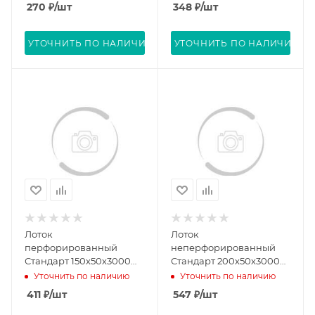
270
₽
/шт
348
₽
/шт
УТОЧНИТЬ ПО НАЛИЧИЮ
УТОЧНИТЬ ПО НАЛИЧИЮ
Лоток
Лоток
перфорированный
неперфорированный
Стандарт 150х50х3000
Стандарт 200х50х3000
(0,7 мм) (12 м/уп)
(0,8 мм) (12 м/уп)
Уточнить по наличию
Уточнить по наличию
Промрукав PR16.0005
Промрукав PR16.0052
411
₽
/шт
547
₽
/шт