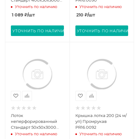
Стандарт 400х50х3000
PR16.0090
(1,0 мм) (6 м/уп)
Уточнить по наличию
Уточнить по наличию
Промрукав PR16.0014
1 089
₽
/шт
210
₽
/шт
УТОЧНИТЬ ПО НАЛИЧИЮ
УТОЧНИТЬ ПО НАЛИЧИЮ
Лоток
Крышка лотка 200 (24 м/
неперфорированный
уп) Промрукав
Стандарт 50х50х3000
PR16.0092
(0,7 мм) (36 м/уп)
Уточнить по наличию
Уточнить по наличию
Промрукав PR16.0045