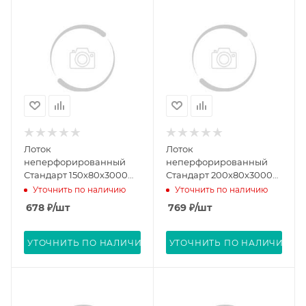
Лоток
Лоток
неперфорированный
неперфорированный
Стандарт 150х80х3000
Стандарт 200х80х3000
(0,7 мм) (6 м/уп)
(0,8 мм) (6 м/уп)
Уточнить по наличию
Уточнить по наличию
Промрукав PR16.0050
Промрукав PR16.0053
678
₽
/шт
769
₽
/шт
УТОЧНИТЬ ПО НАЛИЧИЮ
УТОЧНИТЬ ПО НАЛИЧИЮ