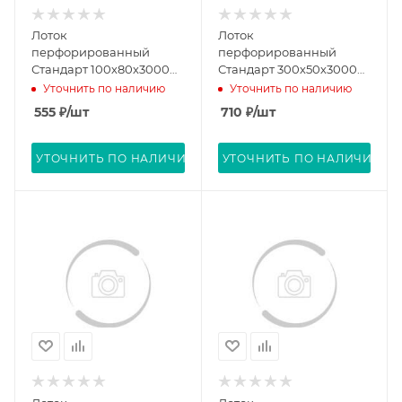
Лоток
Лоток
перфорированный
перфорированный
Стандарт 100х80х3000
Стандарт 300х50х3000
(0,7 мм) (6 м/уп)
(0,8 мм) (12 м/уп)
Уточнить по наличию
Уточнить по наличию
Промрукав PR16.0003
Промрукав PR16.0011
555
₽
/шт
710
₽
/шт
УТОЧНИТЬ ПО НАЛИЧИЮ
УТОЧНИТЬ ПО НАЛИЧИЮ