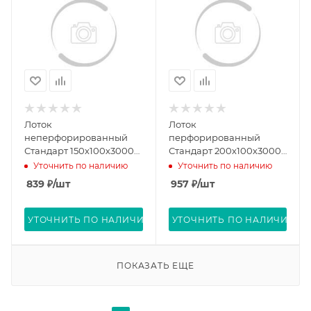
Лоток
Лоток
неперфорированный
перфорированный
Стандарт 150х100х3000
Стандарт 200х100х3000
(0,7 мм) (6 м/уп)
(0,8 мм) (6 м/уп)
Уточнить по наличию
Уточнить по наличию
Промрукав PR16.0051
Промрукав PR16.0010
839
₽
/шт
957
₽
/шт
УТОЧНИТЬ ПО НАЛИЧИЮ
УТОЧНИТЬ ПО НАЛИЧИЮ
ПОКАЗАТЬ ЕЩЕ