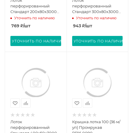
Лоток
Лоток
перфорированный
перфорированный
Стандарт 200х80х3000
Стандарт 300х80х3000
(0,8 мм) (6 м/уп)
(0,8 мм) (6 м/уп)
Уточнить по наличию
Уточнить по наличию
Промрукав PR16.0009
Промрукав PR16.0012
769
₽
/шт
943
₽
/шт
УТОЧНИТЬ ПО НАЛИЧИЮ
УТОЧНИТЬ ПО НАЛИЧИЮ
Лоток
Крышка лотка 100 (36 м/
перфорированный
уп) Промрукав