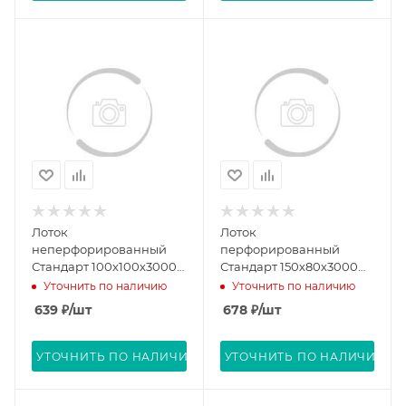
Лоток
Лоток
неперфорированный
перфорированный
Стандарт 100х100х3000
Стандарт 150х80х3000
(0,7 мм) (6 м/уп)
(0,7 мм) (6 м/уп)
Уточнить по наличию
Уточнить по наличию
Промрукав PR16.0048
Промрукав PR16.0006
639
₽
/шт
678
₽
/шт
УТОЧНИТЬ ПО НАЛИЧИЮ
УТОЧНИТЬ ПО НАЛИЧИЮ