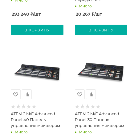
Много
видеосигнала
Много
293 240
₽
/шт
20 267
₽
/шт
В КОРЗИНУ
В КОРЗИНУ
ATEM 2 M/E Advanced
ATEM 2 M/E Advanced
Panel 40 Панель
Panel 30 Панель
управления микшером
управления микшером
Много
Много