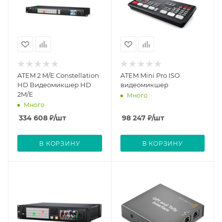
ATEM 2 M/E Constellation
ATEM Mini Pro ISO
HD Видеомикшер HD
видеомикшер
2M/E
Много
Много
334 608
₽
/шт
98 247
₽
/шт
В КОРЗИНУ
В КОРЗИНУ