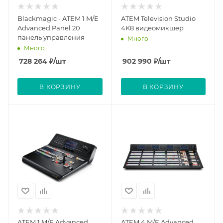
Blackmagic - ATEM 1 M/E
ATEM Television Studio
Advanced Panel 20
4K8 видеомикшер
панель управления
Много
Много
728 264
₽
/шт
902 990
₽
/шт
В КОРЗИНУ
В КОРЗИНУ
ATEM 1 M/E Advanced
ATEM 4 M/E Advanced