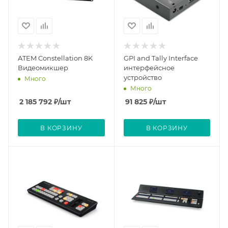
ATEM Constellation 8K
GPI and Tally Interface
Видеомикшер
интерфейсное
устройство
Много
Много
2 185 792
₽
/шт
91 825
₽
/шт
В КОРЗИНУ
В КОРЗИНУ